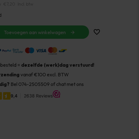
w
€7,20
Incl. btw
d
Toevoegen aan winkelwagen
 besteld =
dezelfde (werk)dag verstuurd
!
rzending
vanaf €100 excl. BTW
dig?
Bel 074-2505509 of chat met ons