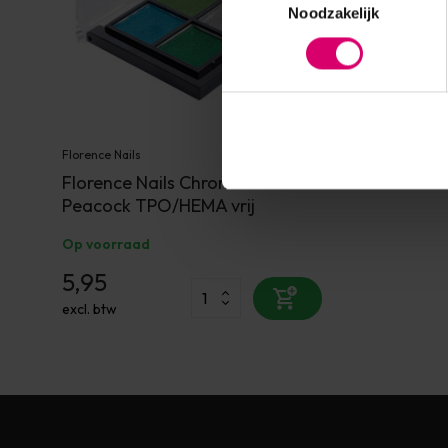
Noodzakelijk
Florence Nails
Florence Nails Chrome Pallet
Peacock TPO/HEMA vrij
Op voorraad
5,95
excl. btw