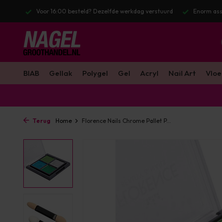
l. BTW
Voor 16:00 besteld? Dezelfde werkdag verstuurd
Enorm ass
BIAB
Gellak
Polygel
Gel
Acryl
Nail Art
Vloe
Terug
Home
Florence Nails Chrome Pallet P...