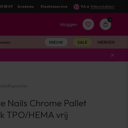
50 55 09
Voor 16:00 besteld? Dezelfde werkdag verstuurd
Academy
Klantenservice
9,4
@
Webwinkelkeur
0
Inloggen
uwen
NIEUW
SALE
MERKEN
Account
aanmaken
ails
|
Pigmenten
Account
e Nails Chrome Pallet
aanmaken
k TPO/HEMA vrij