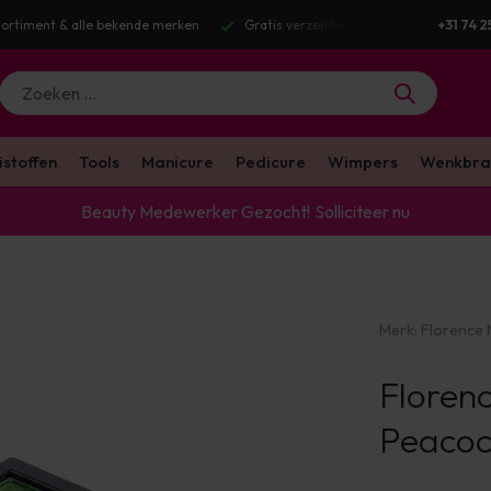
ortiment & alle bekende merken
Gratis verzending v.a. €100 excl. BTW
+31 74 2
istoffen
Tools
Manicure
Pedicure
Wimpers
Wenkbra
Beauty Medewerker Gezocht!
Solliciteer nu
Merk:
Florence N
Florenc
Peacoc