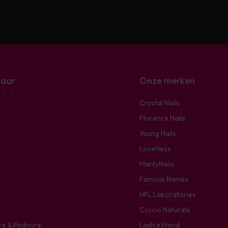
naar
Onze merken
Crystal Nails
Florence Nails
Young Nails
LoveNess
MarilyNails
Famous Names
HFL Laboratories
Cuccio Naturale
re & Pedicure
Lash eXtend