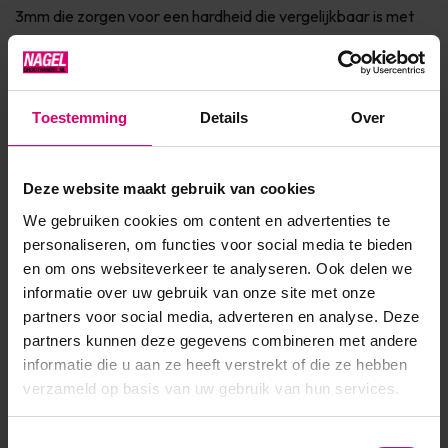
3mm die zorgen voor een hardheid die vergelijkbaar is met
de hardheid van Acryl. Deze gel is ideaal voor het repareren
van probleemnagels en gescheurde nagels. D...
Toon meer
Toestemming
Details
Over
Product specificaties
Deze website maakt gebruik van cookies
We gebruiken cookies om content en advertenties te
Artikelnummer
48049
personaliseren, om functies voor social media te bieden
en om ons websiteverkeer te analyseren. Ook delen we
SKU
601853
informatie over uw gebruik van onze site met onze
partners voor social media, adverteren en analyse. Deze
partners kunnen deze gegevens combineren met andere
informatie die u aan ze heeft verstrekt of die ze hebben
verzameld op basis van uw gebruik van hun services.
Toestemmingsselectie