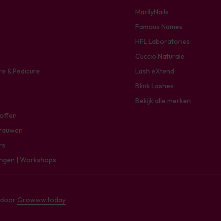
MarilyNails
Famous Names
HFL Laboratories
Cuccio Naturale
re & Pedicure
Lash eXtend
Blink Lashes
Bekijk alle merken
toffen
rauwen
rs
ingen | Workshops
e door
Growww.today