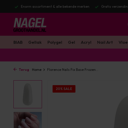
stuurd
Enorm assortiment & alle bekende merken
Gratis verzendin
BIAB
Gellak
Polygel
Gel
Acryl
Nail Art
Vloe
Terug
Home
Florence Nails Fix Base Frozen...
20% SALE