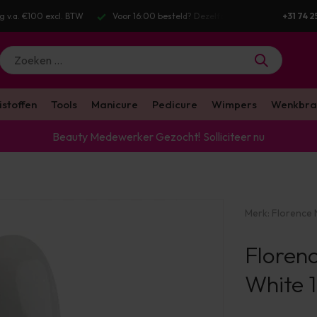
g v.a. €100 excl. BTW
Voor 16:00 besteld? Dezelfde werkdag verstuurd
+31 74 2
istoffen
Tools
Manicure
Pedicure
Wimpers
Wenkbra
Beauty Medewerker Gezocht!
Solliciteer nu
Merk:
Florence N
Florenc
White 