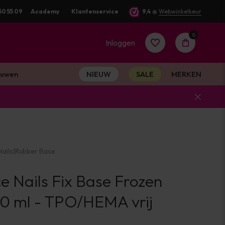
50 55 09
Academy
Klantenservice
9,4
@
Webwinkelkeur
0
Inloggen
uwen
NIEUW
SALE
MERKEN
Account
aanmaken
ails
|
Rubber Base
Account
e Nails Fix Base Frozen
aanmaken
10 ml - TPO/HEMA vrij