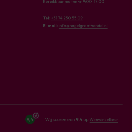
Bereikbaar ma t/m vr 9:00-17:00
Tel:
+31 74 250 55 09
E-mail:
info@nagelgroothandel.nl
9,4
Wij scoren een
9,4
op
Webwinkelkeur