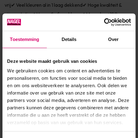
vrij✔ Veel kleuren al in 1 laag dekkend✔ Hoge kwaliteit &
pigmentatie ✔ Vegan & afweekbaar✔ Meer dan +180
kleuren & effecten✔ Kies hier jouw topcoats voor d...
Toon meer
Toestemming
Details
Over
Product specificaties
Deze website maakt gebruik van cookies
We gebruiken cookies om content en advertenties te
Artikelnummer
47674
personaliseren, om functies voor social media te bieden
SKU
601136
en om ons websiteverkeer te analyseren. Ook delen we
informatie over uw gebruik van onze site met onze
partners voor social media, adverteren en analyse. Deze
partners kunnen deze gegevens combineren met andere
informatie die u aan ze heeft verstrekt of die ze hebben
verzameld op basis van uw gebruik van hun services.