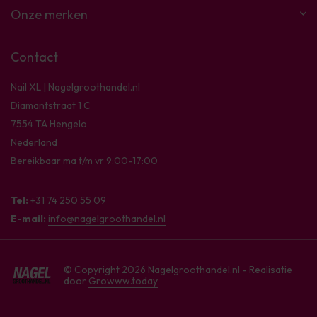
Onze merken
Contact
Nail XL | Nagelgroothandel.nl
Diamantstraat 1 C
7554 TA Hengelo
Nederland
Bereikbaar ma t/m vr 9:00-17:00
Tel:
+31 74 250 55 09
E-mail:
info@nagelgroothandel.nl
© Copyright 2026 Nagelgroothandel.nl - Realisatie
door
Growww.today