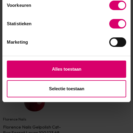
Voorkeuren
Statistieken
Marketing
Eerder bekeken
Alles toestaan
Selectie toestaan
Florence Nails
Florence Nails Gelpolish Cat-
Eye Secret Lover 100.123.68-