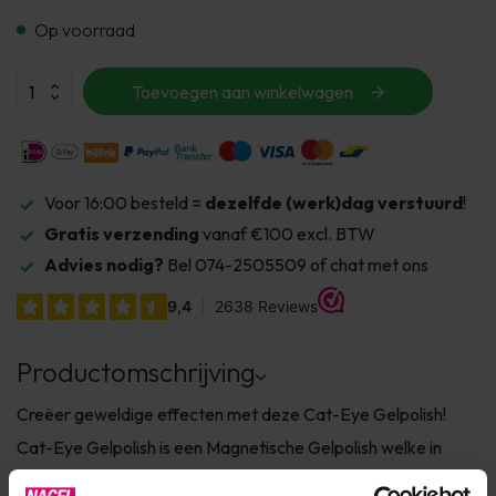
Op voorraad
Toevoegen aan winkelwagen
Voor 16:00 besteld =
dezelfde (werk)dag verstuurd
!
Gratis verzending
vanaf €100 excl. BTW
Advies nodig?
Bel 074-2505509 of chat met ons
Productomschrijving
Creëer geweldige effecten met deze Cat-Eye Gelpolish!
Cat-Eye Gelpolish is een Magnetische Gelpolish welke in
combinatie met een magneet een speciaal effect geeft. Op