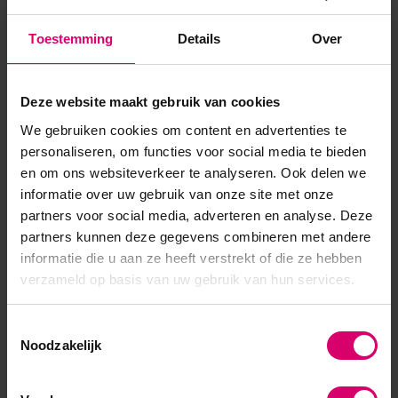
vrij✔ Veel kleuren al in 1 laag dekkend✔ Hoge kwaliteit &
Toestemming
Details
Over
pigmentatie ✔ Vegan & afweekbaar✔ Meer dan +180
kleuren & effecten✔ Kies hier jouw topcoats voor d...
Deze website maakt gebruik van cookies
Toon meer
We gebruiken cookies om content en advertenties te
personaliseren, om functies voor social media te bieden
en om ons websiteverkeer te analyseren. Ook delen we
informatie over uw gebruik van onze site met onze
partners voor social media, adverteren en analyse. Deze
partners kunnen deze gegevens combineren met andere
informatie die u aan ze heeft verstrekt of die ze hebben
verzameld op basis van uw gebruik van hun services.
Toestemmingsselectie
Noodzakelijk