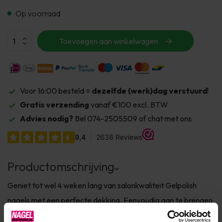
Op voorraad
Toevoegen aan winkelwagen
Voor 16:00 besteld =
dezelfde (werk)dag verstuurd
!
Gratis verzending
vanaf €100 excl. BTW
Advies nodig?
Bel 074-2505509 of chat met ons
Productomschrijving
Geniet tot wel 4 weken lang van salonkwaliteit Gelpolish
nagels met een perfecte dekking. Eenvoudig aan te brengen
als nagellak, maar met de duurzaamheid van gel. ✔ TPO-