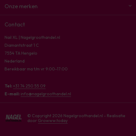
Onze merken
Contact
Nail XL | Nagelgroothandel.nl
Diamantstraat 1 C
7554 TA Hengelo
Nederland
Bereikbaar ma t/m vr 9:00-17:00
Tel:
+31 74 250 55 09
E-mail:
info@nagelgroothandel.nl
© Copyright 2026 Nagelgroothandel.nl - Realisatie
door
Growww.today