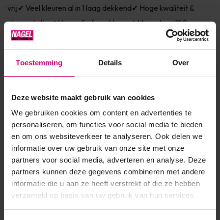
vrij✔ Veel kleuren al in 1 laag dekkend✔ Hoge kwaliteit &
pigmentatie ✔ Vegan & afweekbaar✔ Meer dan +180
kleuren & effecten✔ Kies hier jouw topcoats voor d...
Toon meer
Toestemming
Details
Over
Product specificaties
Deze website maakt gebruik van cookies
We gebruiken cookies om content en advertenties te
Artikelnummer
47654
personaliseren, om functies voor social media te bieden
SKU
601116
en om ons websiteverkeer te analyseren. Ook delen we
informatie over uw gebruik van onze site met onze
partners voor social media, adverteren en analyse. Deze
partners kunnen deze gegevens combineren met andere
informatie die u aan ze heeft verstrekt of die ze hebben
verzameld op basis van uw gebruik van hun services.