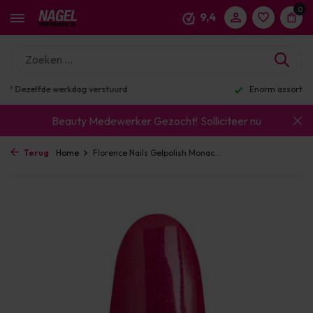
0
9,4
Enorm assortiment & alle bekende merken
Beauty Medewerker Gezocht!
Solliciteer nu
Terug
Home
Florence Nails Gelpolish Monac...