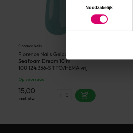
Toestemmingsselectie
Noodzakelijk
Florence Nails
Florence Nails Gelpolish
Seafoam Dream 10 ml
100.124.356-S TPO/HEMA vrij
Op voorraad
15,00
excl. btw