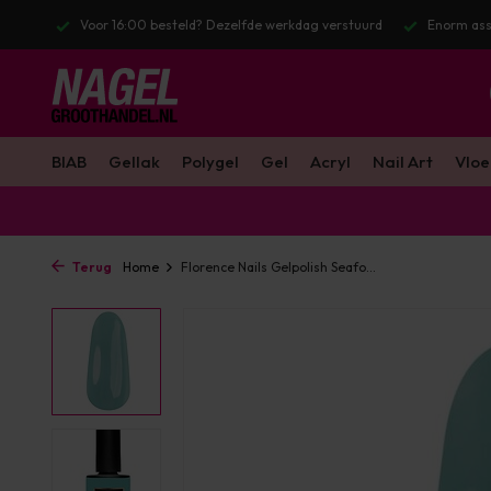
? Dezelfde werkdag verstuurd
Enorm assortiment & alle bekende merken
BIAB
Gellak
Polygel
Gel
Acryl
Nail Art
Vloe
Terug
Home
Florence Nails Gelpolish Seafo...