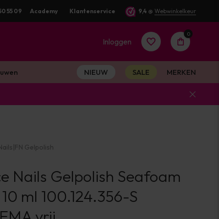
fde werkdag verstuurd
50 55 09
Academy
Klantenservice
9,4
@
Webwinkelkeur
0
Inloggen
uwen
NIEUW
SALE
MERKEN
Account
aanmaken
ails
|
FN Gelpolish
Account
ce Nails Gelpolish Seafoam
aanmaken
10 ml 100.124.356-S
MA vrij