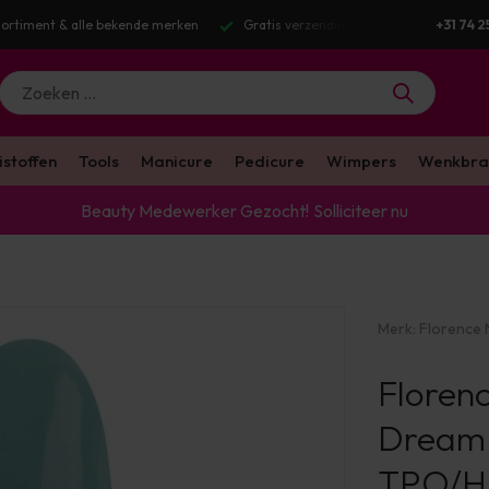
Gratis verzending v.a. €100 excl. BTW
Voor 16:00 besteld? Dezel
+31 74 2
istoffen
Tools
Manicure
Pedicure
Wimpers
Wenkbra
Beauty Medewerker Gezocht!
Solliciteer nu
Merk:
Florence N
Floren
Dream 
TPO/HE