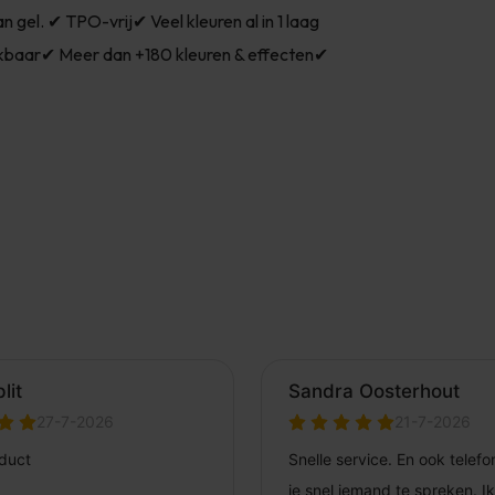
gel. ✔ TPO-vrij✔ Veel kleuren al in 1 laag
kbaar✔ Meer dan +180 kleuren & effecten✔