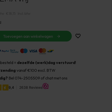
btw
€18,15
Incl. btw
d
Toevoegen aan winkelwagen
 besteld =
dezelfde (werk)dag verstuurd
!
rzending
vanaf €100 excl. BTW
dig?
Bel 074-2505509 of chat met ons