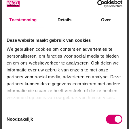
als nagellak, maar met de duurzaamheid van gel. ✔ TPO-
vrij✔ Veel kleuren al in 1 laag dekkend✔ Hoge kwaliteit &
Toestemming
Details
Over
pigmentatie ✔ Vegan & afweekbaar✔ Meer dan +180
kleuren & effecten✔ Kies hier jouw topcoats voor d...
Deze website maakt gebruik van cookies
Toon meer
We gebruiken cookies om content en advertenties te
personaliseren, om functies voor social media te bieden
en om ons websiteverkeer te analyseren. Ook delen we
informatie over uw gebruik van onze site met onze
partners voor social media, adverteren en analyse. Deze
partners kunnen deze gegevens combineren met andere
informatie die u aan ze heeft verstrekt of die ze hebben
verzameld op basis van uw gebruik van hun services.
Toestemmingsselectie
Noodzakelijk