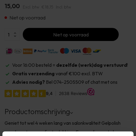
15,00
Excl. btw
€18,15
Incl. btw
Niet op voorraad
Niet op voorraad
Voor 16:00 besteld =
dezelfde (werk)dag verstuurd
!
Gratis verzending
vanaf €100 excl. BTW
Advies nodig?
Bel 074-2505509 of chat met ons
Productomschrijving
Geniet tot wel 4 weken lang van salonkwaliteit Gelpolish
nagels met een perfecte dekking. Eenvoudig aan te brengen