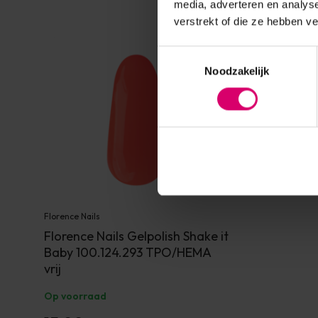
media, adverteren en analys
verstrekt of die ze hebben v
Toestemmingsselectie
Noodzakelijk
Florence Nails
Florence Nails Gelpolish Shake it
Baby 100.124.293 TPO/HEMA
vrij
Op voorraad