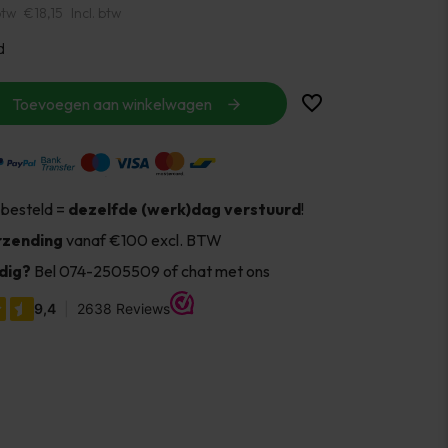
btw
€18,15
Incl. btw
d
Toevoegen aan winkelwagen
 besteld =
dezelfde (werk)dag verstuurd
!
rzending
vanaf €100 excl. BTW
dig?
Bel 074-2505509 of chat met ons