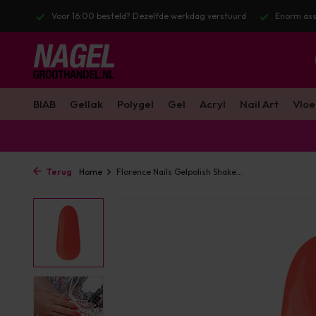
stuurd
Enorm assortiment & alle bekende merken
Gratis verzendin
BIAB
Gellak
Polygel
Gel
Acryl
Nail Art
Vloe
Terug
Home
Florence Nails Gelpolish Shake...