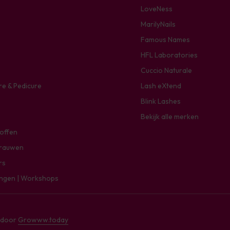
LoveNess
MarilyNails
Famous Names
HFL Laboratories
Cuccio Naturale
re & Pedicure
Lash eXtend
Blink Lashes
Bekijk alle merken
toffen
rauwen
rs
ingen | Workshops
e door
Growww.today