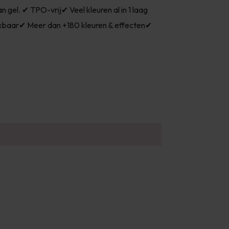
gel. ✔ TPO-vrij✔ Veel kleuren al in 1 laag
kbaar✔ Meer dan +180 kleuren & effecten✔