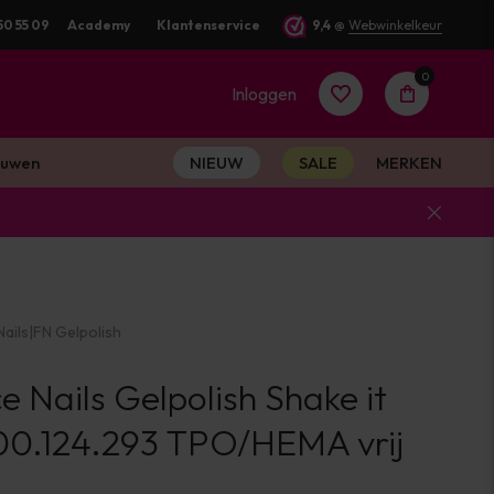
50 55 09
Academy
Klantenservice
9,4
@
Webwinkelkeur
0
Inloggen
uwen
NIEUW
SALE
MERKEN
Account
aanmaken
ails
|
FN Gelpolish
Account
e Nails Gelpolish Shake it
aanmaken
00.124.293 TPO/HEMA vrij