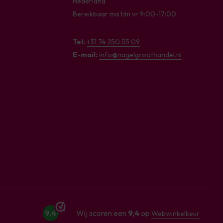
Nederland
Bereikbaar ma t/m vr 9:00-17:00
Tel:
+31 74 250 55 09
E-mail:
info@nagelgroothandel.nl
9,4
Wij scoren een
9,4
op
Webwinkelkeur