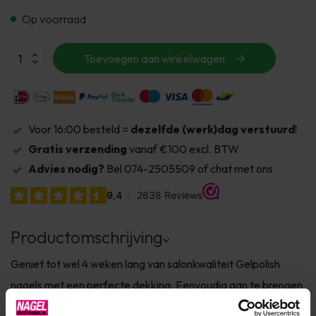
Op voorraad
Toevoegen aan winkelwagen
Voor 16:00 besteld =
dezelfde (werk)dag verstuurd
!
Gratis verzending
vanaf €100 excl. BTW
Advies nodig?
Bel 074-2505509 of chat met ons
Productomschrijving
Geniet tot wel 4 weken lang van salonkwaliteit Gelpolish
nagels met een perfecte dekking. Eenvoudig aan te brengen
als nagellak, maar met de duurzaamheid van gel. ✔ TPO-