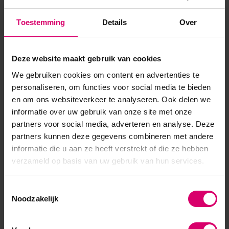
vrij✔ Veel kleuren al in 1 laag dekkend✔ Hoge kwaliteit &
Toestemming
Details
Over
pigmentatie ✔ Vegan & afweekbaar✔ Meer dan +180
kleuren & effecten✔ Kies hier jouw topcoats voor d...
Deze website maakt gebruik van cookies
Toon meer
We gebruiken cookies om content en advertenties te
personaliseren, om functies voor social media te bieden
en om ons websiteverkeer te analyseren. Ook delen we
informatie over uw gebruik van onze site met onze
partners voor social media, adverteren en analyse. Deze
partners kunnen deze gegevens combineren met andere
informatie die u aan ze heeft verstrekt of die ze hebben
verzameld op basis van uw gebruik van hun services.
Toestemmingsselectie
Noodzakelijk