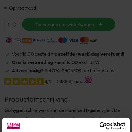
Op voorraad
Toevoegen aan winkelwagen
Voor 16:00 besteld =
dezelfde (werk)dag verstuurd
!
Gratis verzending
vanaf €100 excl. BTW
Advies nodig?
Bel 074-2505509 of chat met ons
Productomschrijving
Ga hygiënisch te werk met de Florence Hygiëne vijlen. De
Hygiënevijlen zijn ideaal voor in iedere nagelstudio, ze zijn
niet alleen functioneel en duurzaam maar ook uiterst