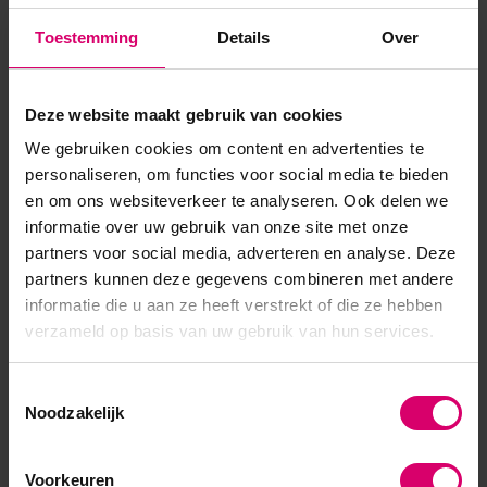
hygiënisch. De vijl bestaat uit een binnen kern van hard
Toestemming
Details
Over
plastic waarop de vijl strips geplakt kunnen worden. Zo kun je
zelf kiezen of je maar één zijde van de vijl beplakt...
Deze website maakt gebruik van cookies
Toon meer
We gebruiken cookies om content en advertenties te
personaliseren, om functies voor social media te bieden
en om ons websiteverkeer te analyseren. Ook delen we
informatie over uw gebruik van onze site met onze
partners voor social media, adverteren en analyse. Deze
partners kunnen deze gegevens combineren met andere
informatie die u aan ze heeft verstrekt of die ze hebben
verzameld op basis van uw gebruik van hun services.
Toestemmingsselectie
Noodzakelijk
Voorkeuren