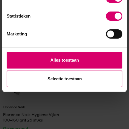
Statistieken
Marketing
Eerder bekeken
Alles toestaan
Selectie toestaan
Florence Nails
Florence Nails Hygiëne Vijlen
100-180 grit 25 stuks
Op voorraad