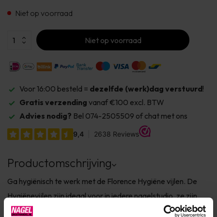
Niet op voorraad
Niet op voorraad
Voor 16:00 besteld =
dezelfde (werk)dag verstuurd
!
Gratis verzending
vanaf €100 excl. BTW
Advies nodig?
Bel 074-2505509 of chat met ons
Productomschrijving
Ga hygiënisch te werk met de Florence Hygiëne vijlen. De
Hygiënevijlen zijn ideaal voor in iedere nagelstudio, ze zijn
niet alleen functioneel en duurzaam maar ook uiterst