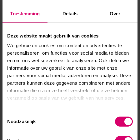
hygiënisch. De vijl bestaat uit een binnen kern van hard
Toestemming
Details
Over
plastic waarop de vijl strips geplakt kunnen worden. Zo kun je
zelf kiezen of je maar één zijde van de vijl beplakt...
Deze website maakt gebruik van cookies
Toon meer
We gebruiken cookies om content en advertenties te
personaliseren, om functies voor social media te bieden
en om ons websiteverkeer te analyseren. Ook delen we
informatie over uw gebruik van onze site met onze
partners voor social media, adverteren en analyse. Deze
partners kunnen deze gegevens combineren met andere
informatie die u aan ze heeft verstrekt of die ze hebben
verzameld op basis van uw gebruik van hun services.
Toestemmingsselectie
Noodzakelijk