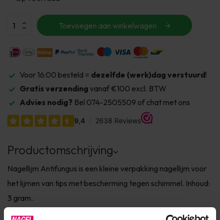
Toevoegen aan winkelwagen
Voor 16:00 besteld =
dezelfde (werk)dag verstuurd
!
Gratis verzending
vanaf €100 excl. BTW
Advies nodig?
Bel 074-2505509 of chat met ons
Productomschrijving
Nagellijm Antifungus is een kleine verpakking nagellijm voor
het lijmen van tips met bescherming tegen schimmel. Inhoud:
3 gram.