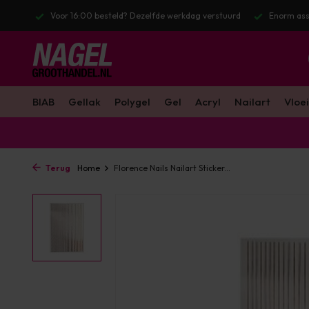
l. BTW
Voor 16:00 besteld? Dezelfde werkdag verstuurd
Enorm ass
BIAB
Gellak
Polygel
Gel
Acryl
Nailart
Vloei
Terug
Home
Florence Nails Nailart Sticker...