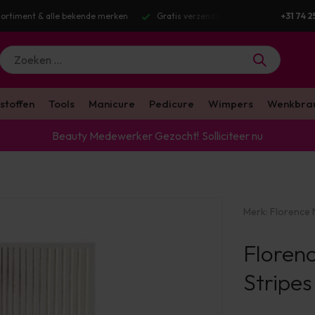
ortiment & alle bekende merken
Gratis verzending v.a. €100 excl. BTW
+31 74 2
stoffen
Tools
Manicure
Pedicure
Wimpers
Wenkbra
Beauty Medewerker Gezocht!
Solliciteer nu
Merk:
Florence N
Florenc
Stripes