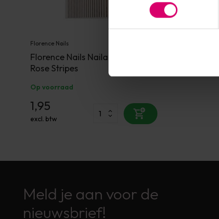
Florence Nails
Florence Nails Nailart Sticker
Rose Stripes
Op voorraad
1,95
excl. btw
Meld je aan voor de
nieuwsbrief!