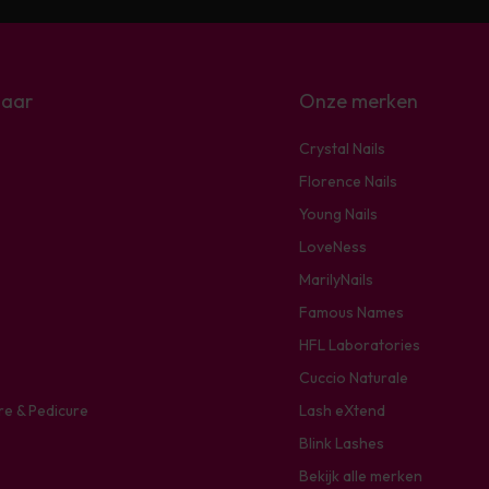
naar
Onze merken
Crystal Nails
Florence Nails
Young Nails
LoveNess
MarilyNails
Famous Names
HFL Laboratories
Cuccio Naturale
re & Pedicure
Lash eXtend
Blink Lashes
Bekijk alle merken