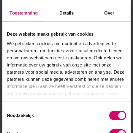
te creëren of te gebruiken voor een volledige gekleurde set.
Toestemming
Details
Over
Perfect voor een professionele look met eindeloze
mogelijkheden! Ontdek de kracht van Polygel, hét nagelpro...
Deze website maakt gebruik van cookies
Toon meer
We gebruiken cookies om content en advertenties te
personaliseren, om functies voor social media te bieden
en om ons websiteverkeer te analyseren. Ook delen we
informatie over uw gebruik van onze site met onze
partners voor social media, adverteren en analyse. Deze
partners kunnen deze gegevens combineren met andere
informatie die u aan ze heeft verstrekt of die ze hebben
verzameld op basis van uw gebruik van hun services.
Toestemmingsselectie
Noodzakelijk