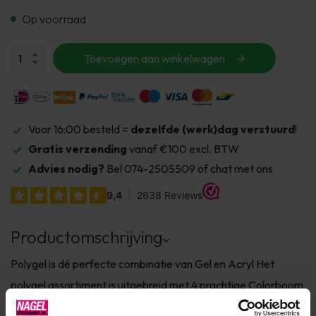
Op voorraad
Toevoegen aan winkelwagen
Voor 16:00 besteld =
dezelfde (werk)dag verstuurd
!
Gratis verzending
vanaf €100 excl. BTW
Advies nodig?
Bel 074-2505509 of chat met ons
Productomschrijving
Polygel is dé perfecte combinatie van Gel en Acryl Het
polygel assortiment is uitgebreid met 4 prachtige Colorboom
tinten. Ideaal om in een handomdraai strakke colorboom nails