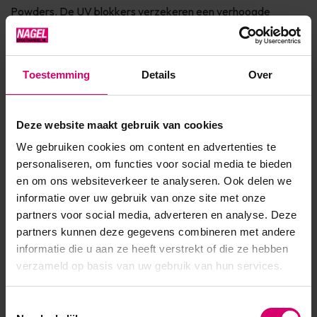
Powders. De UV blokkers verzekeren een verhoogde
kleurstabiliteit. De plasticizers zorgen voor extra
duurzaamheid, om scheuren en breken te voorkomen
Toestemming
Details
Over
Product specificaties
Deze website maakt gebruik van cookies
Artikelnummer
1554
We gebruiken cookies om content en advertenties te
personaliseren, om functies voor social media te bieden
SKU
1611
en om ons websiteverkeer te analyseren. Ook delen we
informatie over uw gebruik van onze site met onze
partners voor social media, adverteren en analyse. Deze
partners kunnen deze gegevens combineren met andere
informatie die u aan ze heeft verstrekt of die ze hebben
verzameld op basis van uw gebruik van hun services.
Toestemmingsselectie