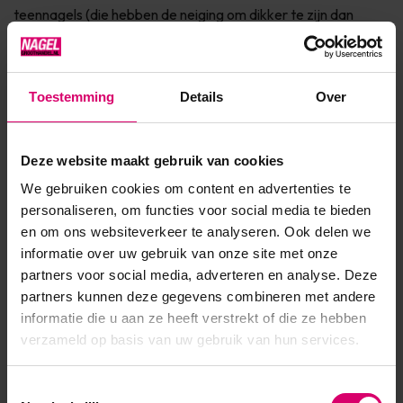
teennagels (die hebben de neiging om dikker te zijn dan
andere nagels). Let wel op er is 150 grit gebruikt omdat er
hele fijne korrels zijn toegevoegd; de 150 grit is ve...
Toestemming
Details
Over
Toon meer
Deze website maakt gebruik van cookies
Product specificaties
We gebruiken cookies om content en advertenties te
Artikelnummer
30142
personaliseren, om functies voor social media te bieden
en om ons websiteverkeer te analyseren. Ook delen we
SKU
435857
informatie over uw gebruik van onze site met onze
partners voor social media, adverteren en analyse. Deze
partners kunnen deze gegevens combineren met andere
informatie die u aan ze heeft verstrekt of die ze hebben
verzameld op basis van uw gebruik van hun services.
Toestemmingsselectie