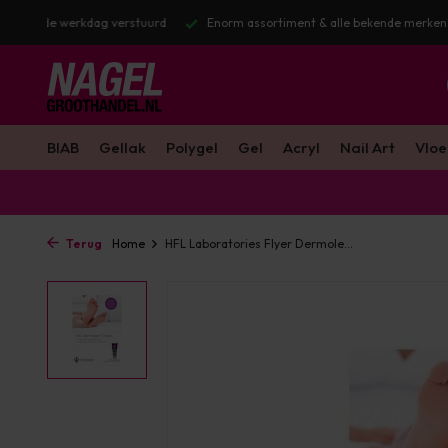
stuurd
Enorm assortiment & alle bekende merken
Gratis verzendin
BIAB
Gellak
Polygel
Gel
Acryl
Nail Art
Vloe
Terug
Home
HFL Laboratories Flyer Dermole...