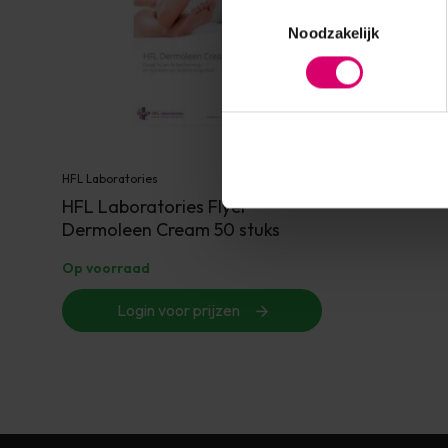
Toestemmingsselectie
Noodzakelijk
HFL Laboratories
HFL Laboratories Flyer
Dermoleen Cream 50 stuks
Op voorraad
Login voor prijzen