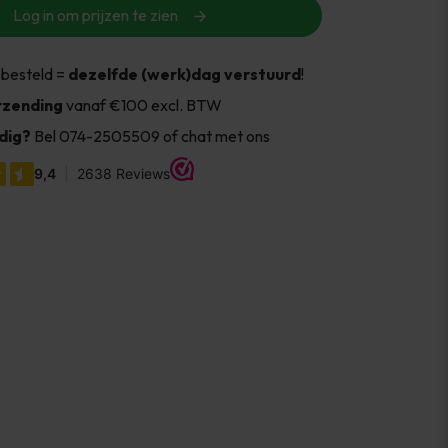
Log in om prijzen te zien
 besteld =
dezelfde (werk)dag verstuurd
!
rzending
vanaf €100 excl. BTW
dig?
Bel 074-2505509 of chat met ons