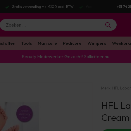
g v.a. €100 excl. BTW
Voor 16:00 besteld? Dezelfde werkdag verstuurd
+31 74 2
istoffen
Tools
Manicure
Pedicure
Wimpers
Wenkbra
Beauty Medewerker Gezocht!
Solliciteer nu
Merk:
HFL Labor
HFL La
Cream 