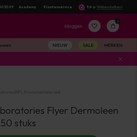
50 55 09
Academy
Klantenservice
9,4
@
Webwinkelkeur
0
Inloggen
uwen
NIEUW
SALE
MERKEN
Account
aanmaken
atories
|
HFL Promotiemateriaal
Account
boratories Flyer Dermoleen
aanmaken
50 stuks