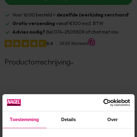
Voor 16:00 besteld =
dezelfde (werk)dag verstuurd
!
Gratis verzending
vanaf €100 excl. BTW
Advies nodig?
Bel 074-2505509 of chat met ons
Productomschrijving
Product specificaties
Artikelnummer
40000
Toestemming
Details
Over
SKU
563347