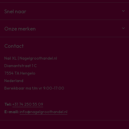
Snel naar
Onze merken
Contact
Nail XL | Nagelgroothandel.nl
Diamantstraat 1 C
7554 TA Hengelo
Nederland
Bereikbaar ma t/m vr 9:00-17:00
Tel:
+31 74 250 55 09
E-mail:
info@nagelgroothandel.nl