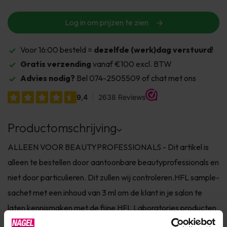
Log in om prijzen te zien
Voor 16:00 besteld =
dezelfde (werk)dag verstuurd
!
Gratis verzending
vanaf €100 excl. BTW
Advies nodig?
Bel 074-2505509 of chat met ons
Productomschrijving
ALLEEN VOOR BEAUTYPROFESSIONALS - Dit artikel is
alleen te bestellen door aantoonbare beautyprofessionals en
niet door particulieren. Dit zullen wij controleren.HFL sample-
sachet met een inhoud van 3 ml om de klant in je salon te
laten kennismaken met de fijne HFL Laboratories producten
en hiermee de verkoop van deze producten in je salon te