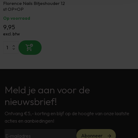
Florence Nails Bitjeshouder 12
st OP=OP
Op voorraad
9,95
excl. btw
Meld je aan voor de
nieuwsbrief!
Ontvang €5,- korting en blijf op de hoogte van onze laatste
acties en aanbiedingen!
Abonneer