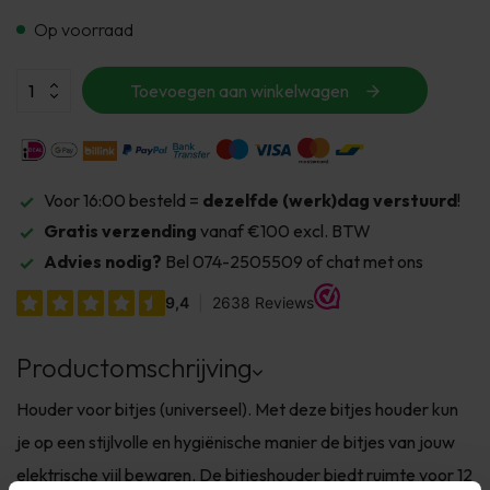
Op voorraad
Toevoegen aan winkelwagen
Voor 16:00 besteld =
dezelfde (werk)dag verstuurd
!
Gratis verzending
vanaf €100 excl. BTW
Advies nodig?
Bel 074-2505509 of chat met ons
Productomschrijving
Houder voor bitjes (universeel). Met deze bitjes houder kun
je op een stijlvolle en hygiënische manier de bitjes van jouw
elektrische vijl bewaren. De bitjeshouder biedt ruimte voor 12