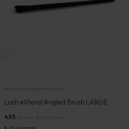
Merk:
Lash eXtend
|
Henna Brows
Lash eXtend Angled Brush LARGE
4,95
Excl. btw
€5,99
Incl. btw
Op voorraad