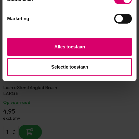
Eerder bekeken
Marketing
Alles toestaan
Selectie toestaan
Lash eXtend
Lash eXtend Angled Brush
LARGE
Op voorraad
4,95
excl. btw