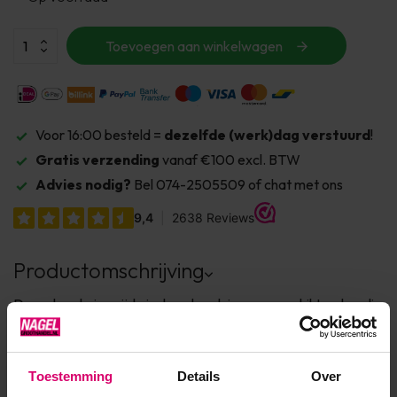
Toevoegen aan winkelwagen
Voor 16:00 besteld =
dezelfde (werk)dag verstuurd
!
Gratis verzending
vanaf €100 excl. BTW
Advies nodig?
Bel 074-2505509 of chat met ons
Productomschrijving
Door de schuine zijde is deze brush is zeer geschikt en handig
voor het aanbrengen van henna en verf.
Toestemming
Details
Over
Formaat: large