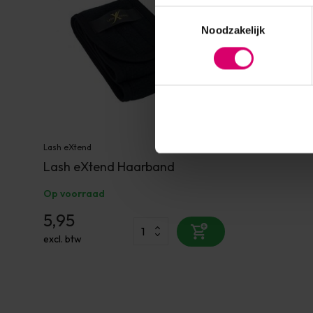
Toestemmingsselectie
Noodzakelijk
Lash eXtend
Lash eXtend Haarband
Op voorraad
5,95
excl. btw