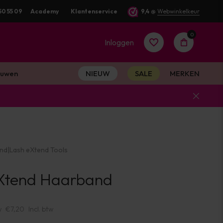
50 55 09
Voor 16:00 besteld? Dezelfde werkdag verstuurd
Academy
Klantenservice
9,4
@
Webwinkelkeur
0
Inloggen
uwen
NIEUW
SALE
MERKEN
Account
aanmaken
end
|
Lash eXtend Tools
Account
Xtend Haarband
aanmaken
w
€7,20
Incl. btw