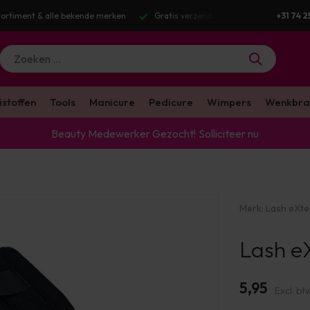
ortiment & alle bekende merken
Gratis verzending v.a. €100 excl. BTW
+31 74 2
istoffen
Tools
Manicure
Pedicure
Wimpers
Wenkbra
Beauty Medewerker Gezocht!
Solliciteer nu
Merk:
Lash eXt
Lash e
5,95
Excl. bt