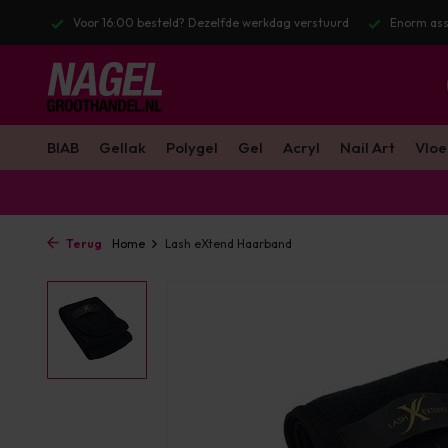
l. BTW
Voor 16:00 besteld? Dezelfde werkdag verstuurd
Enorm ass
BIAB
Gellak
Polygel
Gel
Acryl
Nail Art
Vloe
Terug
Home
Lash eXtend Haarband