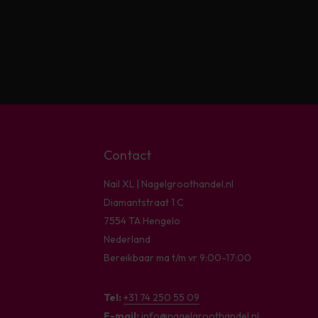
Contact
Nail XL | Nagelgroothandel.nl
Diamantstraat 1 C
7554 TA Hengelo
Nederland
Bereikbaar ma t/m vr 9:00-17:00
Tel:
+31 74 250 55 09
E-mail:
info@nagelgroothandel.nl