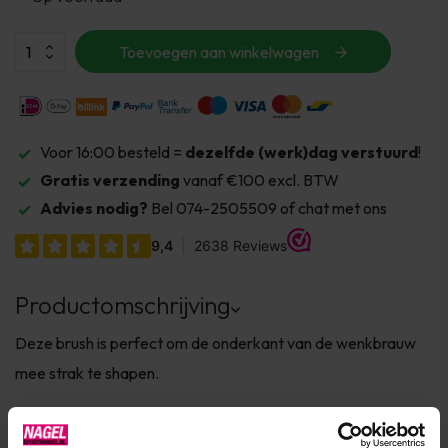
Toevoegen aan winkelwagen
Voor 16:00 besteld =
dezelfde (werk)dag verstuurd
!
Gratis verzending
vanaf €100 excl. BTW
Advies nodig?
Bel 074-2505509 of chat met ons
Productomschrijving
Deze brush is perfect om de onderkant van de wenkbrauw
mee strak te shapen.