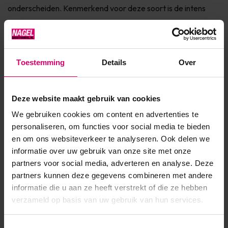
onderscheiden. Kenmerkend voor deze soort is de intens
zwarte kleur van de extensions. Hierdoor is een dramatisch
effect gemakkelijker te creëren. De wimpers zijn erg flexibel
en z...
Toestemming
Details
Over
Toon meer
Deze website maakt gebruik van cookies
Product specificaties
We gebruiken cookies om content en advertenties te
personaliseren, om functies voor social media te bieden
Artikelnummer
47099
en om ons websiteverkeer te analyseren. Ook delen we
informatie over uw gebruik van onze site met onze
SKU
596032
partners voor social media, adverteren en analyse. Deze
partners kunnen deze gegevens combineren met andere
informatie die u aan ze heeft verstrekt of die ze hebben
verzameld op basis van uw gebruik van hun services.
Toestemmingsselectie