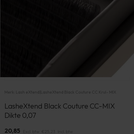
Merk:
Lash eXtend
|
LasheXtend Black Couture CC Krul- MIX
LasheXtend Black Couture CC-MIX
Dikte 0,07
20,85
Excl. btw
€25,23
Incl. btw