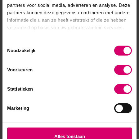
2026
partners voor social media, adverteren en analyse. Deze
partners kunnen deze gegevens combineren met andere
Werkt heel fijn en is zacht voor de
informatie die u aan ze heeft verstrekt of die ze hebben
wimpers
verzameld op basis van uw gebruik van hun services.
Schrijf je eigen review
Toestemmingsselectie
Noodzakelijk
Voorkeuren
Statistieken
Marketing
Alles toestaan