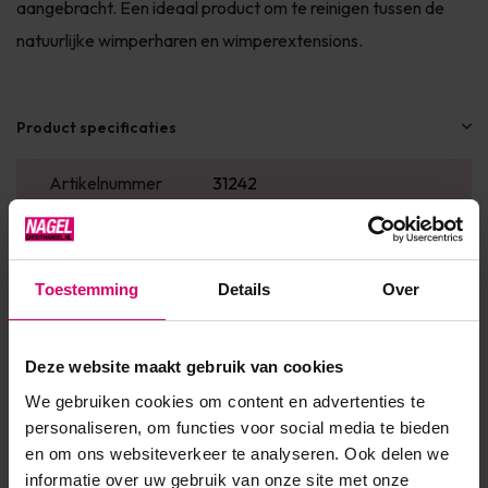
aangebracht. Een ideaal product om te reinigen tussen de
natuurlijke wimperharen en wimperextensions.
Product specificaties
Artikelnummer
31242
SKU
450755
Toestemming
Details
Over
Reviews
Deze website maakt gebruik van cookies
4
/
gebaseerd op 1 reviews
5
We gebruiken cookies om content en advertenties te
personaliseren, om functies voor social media te bieden
4
/
5
en om ons websiteverkeer te analyseren. Ook delen we
informatie over uw gebruik van onze site met onze
Gepost door:
Brigitte Siera
op 14 April