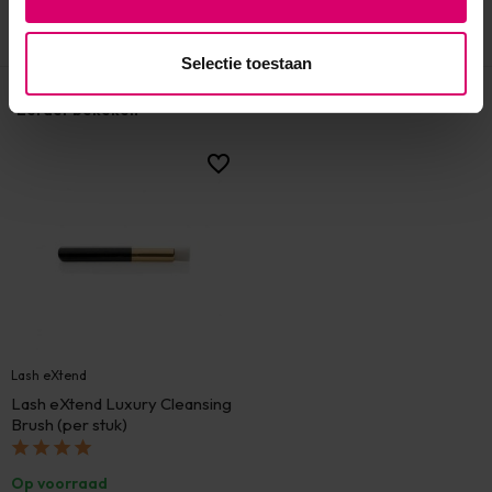
Selectie toestaan
Eerder bekeken
Lash eXtend
Lash eXtend Luxury Cleansing
Brush (per stuk)
Op voorraad