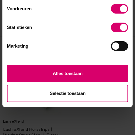
Voorkeuren
Statistieken
Marketing
Eerder bekeken
Alles toestaan
Selectie toestaan
Lash eXtend
Lash eXtend Harsstrips |
Waxing Strips SMALL 3 cm x