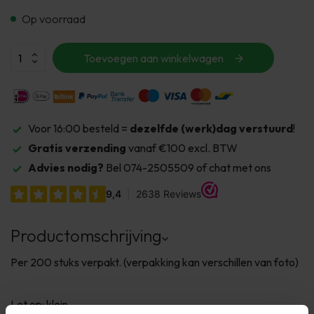
Op voorraad
Toevoegen aan winkelwagen
Voor 16:00 besteld =
dezelfde (werk)dag verstuurd
!
Gratis verzending
vanaf €100 excl. BTW
Advies nodig?
Bel 074-2505509 of chat met ons
Productomschrijving
Per 200 stuks verpakt. (verpakking kan verschillen van foto)
Let op: klein