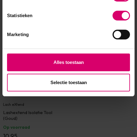
Statistieken
Eerder bekeken
Marketing
Alles toestaan
Selectie toestaan
Lash eXtend
Lashextend Isolatie Tool
(Goud)
Op voorraad
10,95