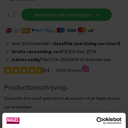
Toevoegen aan winkelwagen
Voor 16:00 besteld =
dezelfde (werk)dag verstuurd
!
Gratis verzending
vanaf €100 excl. BTW
Advies nodig?
Bel 074-2505509 of chat met ons
Productomschrijving
De isolatie tool wordt gebruikt om de wimpers strak tegen de pad
aan te plaatsen.