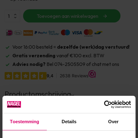
Toevoegen aan winkelwagen
Voor 16:00 besteld =
dezelfde (werk)dag verstuurd
!
Gratis verzending
vanaf €100 excl. BTW
Advies nodig?
Bel 074-2505509 of chat met ons
Productomschrijving
Kleine rosé-gouden metalen balletjes van 0.8mm voor het
verfraaien van de nagels.
Toestemming
Details
Over