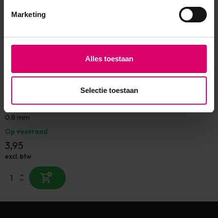
Marketing
Alles toestaan
Selectie toestaan
LoveNess
LoveNess Beads ROSÉ Gold
0,8 mm
Op voorraad
3,95
excl. btw