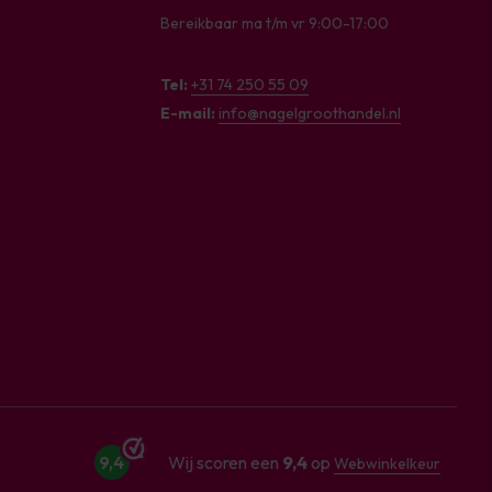
Bereikbaar ma t/m vr 9:00-17:00
Tel:
+31 74 250 55 09
E-mail:
info@nagelgroothandel.nl
9,4
Wij scoren een
9,4
op
Webwinkelkeur