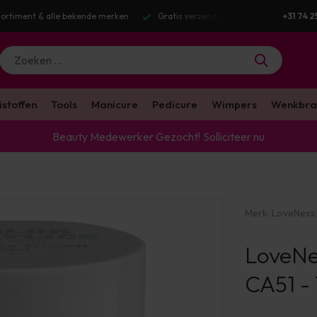
tis verzending v.a. €100 excl. BTW
Voor 16:00 besteld? Dezelfde werkda
+31 74 2
istoffen
Tools
Manicure
Pedicure
Wimpers
Wenkbra
Beauty Medewerker Gezocht!
Solliciteer nu
Merk:
LoveNess
LoveNe
CA51 -