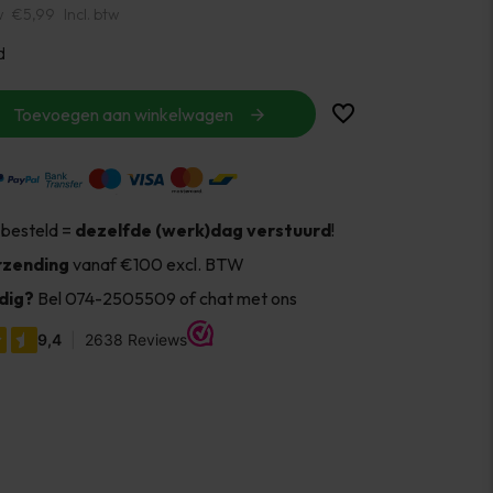
w
€5,99
Incl. btw
d
Toevoegen aan winkelwagen
 besteld =
dezelfde (werk)dag verstuurd
!
rzending
vanaf €100 excl. BTW
dig?
Bel 074-2505509 of chat met ons