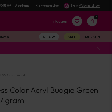
g verstuurd
50 55 09
Academy
Klantenservice
9,4
@
Webwinkelkeur
0
Inloggen
uwen
NIEUW
SALE
MERKEN
Account
aanmaken
|
LVS Color Acryl
Account
ss Color Acryl Budgie Green
aanmaken
 7 gram