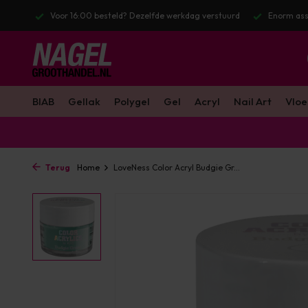
 werkdag verstuurd
Enorm assortiment & alle bekende merken
Gra
BIAB
Gellak
Polygel
Gel
Acryl
Nail Art
Vloe
Terug
Home
LoveNess Color Acryl Budgie Gr...