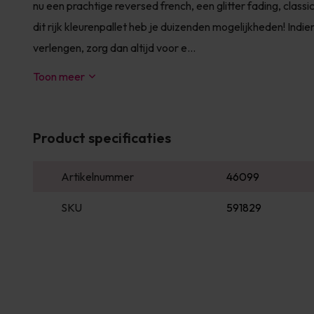
nu een prachtige reversed french, een glitter fading, class
dit rijk kleurenpallet heb je duizenden mogelijkheden! Indie
verlengen, zorg dan altijd voor e...
Toon meer
Product specificaties
Artikelnummer
46099
SKU
591829