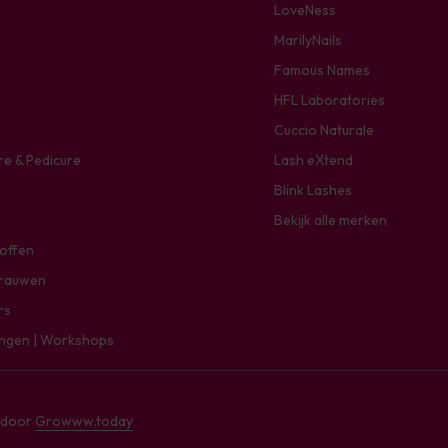
LoveNess
MarilyNails
Famous Names
HFL Laboratories
Cuccio Naturale
re & Pedicure
Lash eXtend
Blink Lashes
Bekijk alle merken
toffen
rauwen
rs
ingen | Workshops
e door
Growww.today