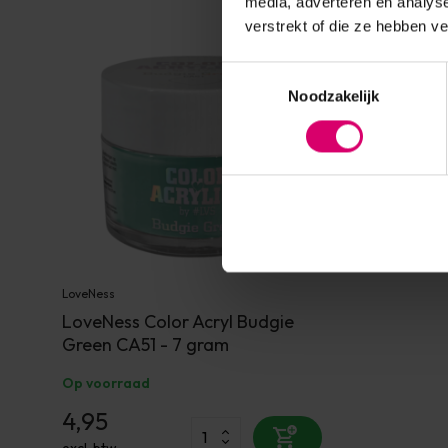
media, adverteren en analys
verstrekt of die ze hebben v
Toestemmingsselectie
Noodzakelijk
LoveNess
LoveNess Color Acryl Budgie
Green CA51 - 7 gram
Op voorraad
4,95
excl. btw