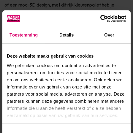
of een mooi 3D design, met dit rijk kleurenpallet heb je
duizenden mogelijkheden!Indien je met een van de Color
Acryl kleuren wil verlengen, zorg dan altijd voor een...
Toon meer
Toestemming
Details
Over
Product specificaties
Deze website maakt gebruik van cookies
We gebruiken cookies om content en advertenties te
Artikelnummer
47416
personaliseren, om functies voor social media te bieden
en om ons websiteverkeer te analyseren. Ook delen we
SKU
598952
informatie over uw gebruik van onze site met onze
partners voor social media, adverteren en analyse. Deze
partners kunnen deze gegevens combineren met andere
informatie die u aan ze heeft verstrekt of die ze hebben
verzameld op basis van uw gebruik van hun services.
Toestemmingsselectie