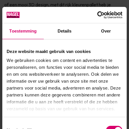
of een mooi 3D design, met dit rijk kleurenpallet heb je
duizenden mogelijkheden! Indien je met een van de Color
Acryl kleuren wil verlengen, zorg dan altijd voor een bas...
Toestemming
Details
Over
Toon meer
Deze website maakt gebruik van cookies
Product specificaties
We gebruiken cookies om content en advertenties te
Artikelnummer
44279
personaliseren, om functies voor social media te bieden
en om ons websiteverkeer te analyseren. Ook delen we
SKU
587362
informatie over uw gebruik van onze site met onze
partners voor social media, adverteren en analyse. Deze
partners kunnen deze gegevens combineren met andere
informatie die u aan ze heeft verstrekt of die ze hebben
verzameld op basis van uw gebruik van hun services.
Toestemmingsselectie