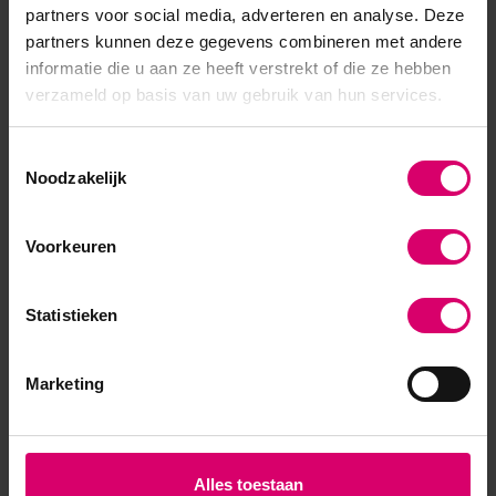
partners voor social media, adverteren en analyse. Deze
5
/
5
partners kunnen deze gegevens combineren met andere
informatie die u aan ze heeft verstrekt of die ze hebben
Gepost door:
M. R
op 27 Mei 2026
verzameld op basis van uw gebruik van hun services.
Geweldig en erg blij mee
Toestemmingsselectie
Schrijf je eigen review
Noodzakelijk
Voorkeuren
Statistieken
Marketing
Alles toestaan