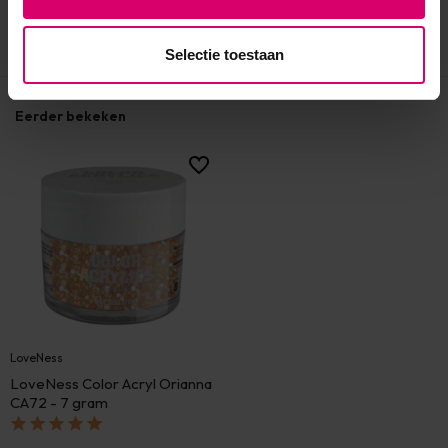
Selectie toestaan
Eerder bekeken
LoveNess
LoveNess Color Acryl Orianna
CA72 - 7 gram