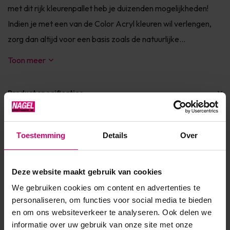
met dit rijk kleurenpallet heb je duizenden mogelijkheden!
Indien je met een van de Color Acryl kleuren wil verlengen,
zorg dan altijd voor een basis zoals de natuurlijke...
Toon meer
Product specificaties
Artikelnummer
49314
Toestemming
Details
Over
SKU
604064
Deze website maakt gebruik van cookies
We gebruiken cookies om content en advertenties te
Reviews
personaliseren, om functies voor social media te bieden
en om ons websiteverkeer te analyseren. Ook delen we
5
/
gebaseerd op 1 reviews
5
informatie over uw gebruik van onze site met onze