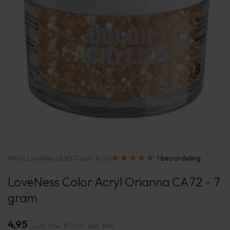
Merk:
LoveNess
|
LVS Color Acryl
1 beoordeling
LoveNess Color Acryl Orianna CA72 - 7
gram
4,95
Excl. btw
€5,99
Incl. btw