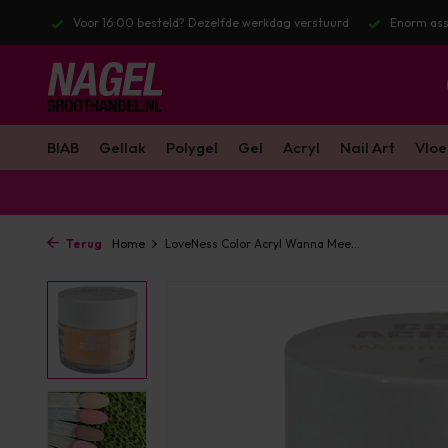
kdag verstuurd
Enorm assortiment & alle bekende merken
Gratis 
BIAB
Gellak
Polygel
Gel
Acryl
Nail Art
Vloe
Terug
Home
LoveNess Color Acryl Wanna Mee...