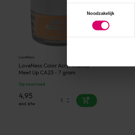
Toestemmingsselectie
Noodzakelijk
LoveNess
LoveNess Color Acryl Wanna
Meet Up CA23 - 7 gram
Op voorraad
4,95
excl. btw