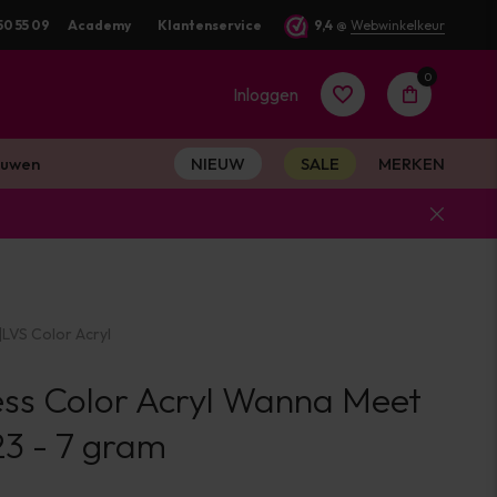
rstuurd
50 55 09
Academy
Klantenservice
9,4
@
Webwinkelkeur
0
Inloggen
uwen
NIEUW
SALE
MERKEN
Account
aanmaken
|
LVS Color Acryl
Account
ss Color Acryl Wanna Meet
aanmaken
3 - 7 gram