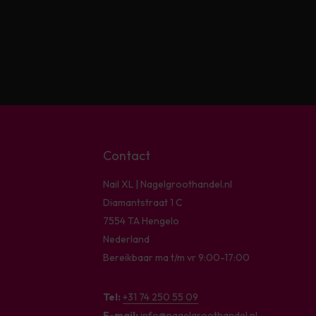
Contact
Nail XL | Nagelgroothandel.nl
Diamantstraat 1 C
7554 TA Hengelo
Nederland
Bereikbaar ma t/m vr 9:00-17:00
Tel:
+31 74 250 55 09
E-mail:
info@nagelgroothandel.nl