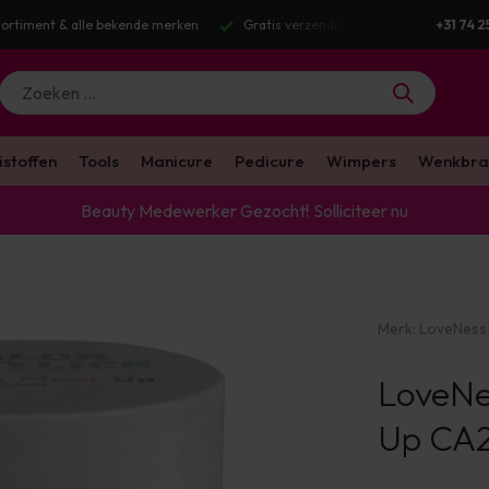
verzending v.a. €100 excl. BTW
Voor 16:00 besteld? Dezelfde werkdag ve
+31 74 2
istoffen
Tools
Manicure
Pedicure
Wimpers
Wenkbra
Beauty Medewerker Gezocht!
Solliciteer nu
Merk:
LoveNess
LoveNe
Up CA2