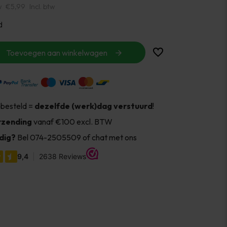
w
€5,99
Incl. btw
d
Toevoegen aan winkelwagen
 besteld =
dezelfde (werk)dag verstuurd
!
rzending
vanaf €100 excl. BTW
dig?
Bel 074-2505509 of chat met ons