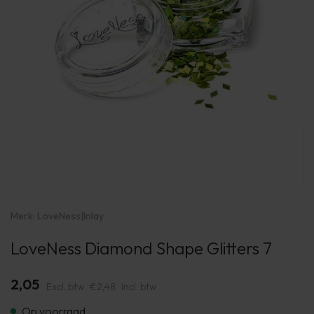
Merk:
LoveNess
|
Inlay
LoveNess Diamond Shape Glitters 7
2,05
Excl. btw
€2,48
Incl. btw
Op voorraad