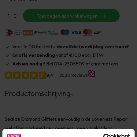
Toevoegen aan winkelwagen
Voor 16:00 besteld =
dezelfde (werk)dag verstuurd
!
Gratis verzending
vanaf €100 excl. BTW
Advies nodig?
Bel 074-2505509 of chat met ons
Productomschrijving
Seal de Diamond Glitters eenvoudig in de LoveNess Repair
Gel of bijvoorbeeld de LoveNess Love 2 Build Clear.