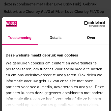
deze in combinatie met Fiber Love Baby Pink). Gebruik
Rubberbase Clear by #LVS of Fiber Love Clear by #LVS op
de natuurlijke nagel voor de hechting.Hardt deze uit en bouw
de n...
Toon meer
Toestemming
Details
Over
Product specificaties
Deze website maakt gebruik van cookies
We gebruiken cookies om content en advertenties te
Artikelnummer
37088
personaliseren, om functies voor social media te bieden
en om ons websiteverkeer te analyseren. Ook delen we
SKU
525546
informatie over uw gebruik van onze site met onze
partners voor social media, adverteren en analyse. Deze
partners kunnen deze gegevens combineren met andere
informatie die u aan ze heeft verstrekt of die ze hebben
verzameld op basis van uw gebruik van hun services.