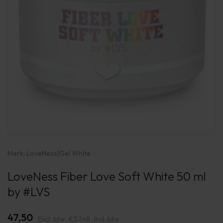
Merk:
LoveNess
|
Gel White
LoveNess Fiber Love Soft White 50 ml
by #LVS
47,50
Excl. btw
€57,48
Incl. btw