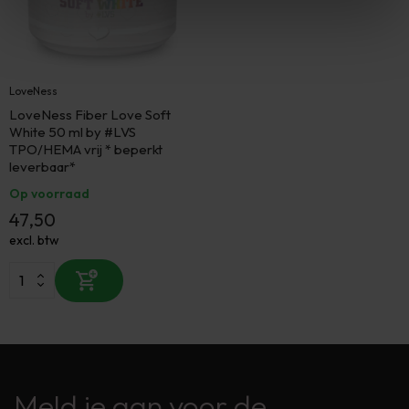
LoveNess
LoveNess Fiber Love Soft
White 50 ml by #LVS
TPO/HEMA vrij * beperkt
leverbaar*
Op voorraad
47,50
excl. btw
Meld je aan voor de