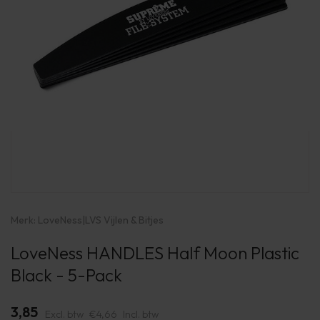
Merk:
LoveNess
|
LVS Vijlen & Bitjes
LoveNess HANDLES Half Moon Plastic
Black - 5-Pack
3,85
Excl. btw
€4,66
Incl. btw