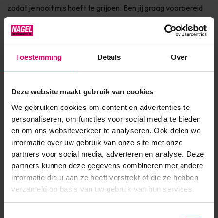
zodat je nooit mis hoeft te grijpen. Ben jij graag voorbereid
op jouw drukke salon dag?Bevestig de vijl strips alvast op
deze handles zodat je per klant direct een nieuwe vijl he...
Toon meer
Toestemming
Details
Over
Product specificaties
Deze website maakt gebruik van cookies
We gebruiken cookies om content en advertenties te
Artikelnummer
25449
personaliseren, om functies voor social media te bieden
en om ons websiteverkeer te analyseren. Ook delen we
SKU
370424
informatie over uw gebruik van onze site met onze
partners voor social media, adverteren en analyse. Deze
partners kunnen deze gegevens combineren met andere
informatie die u aan ze heeft verstrekt of die ze hebben
verzameld op basis van uw gebruik van hun services.
Toestemmingsselectie