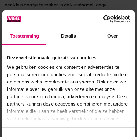
een klein gaatje te maken in de kunstnagelLange
levensduurGeen warmte ontwikkelingMax. 40.000
toerenDoor de fijne vertanding is dit...
Toon meer
Toestemming
Details
Over
Product specificaties
Deze website maakt gebruik van cookies
We gebruiken cookies om content en advertenties te
Artikelnummer
46792
personaliseren, om functies voor social media te bieden
en om ons websiteverkeer te analyseren. Ook delen we
SKU
594129
informatie over uw gebruik van onze site met onze
partners voor social media, adverteren en analyse. Deze
partners kunnen deze gegevens combineren met andere
informatie die u aan ze heeft verstrekt of die ze hebben
verzameld op basis van uw gebruik van hun services.
Toestemmingsselectie