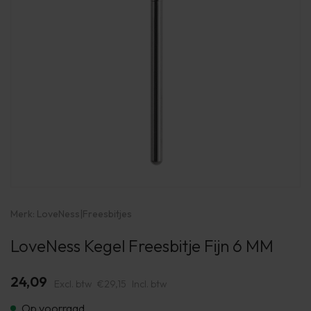
Merk:
LoveNess
|
Freesbitjes
LoveNess Kegel Freesbitje Fijn 6 MM
24,09
Excl. btw
€29,15
Incl. btw
Op voorraad