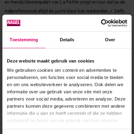
en trendy kleurenpalet van La Petite zorgt ervoor dat je als
nailprofessional altijd de juiste kleur kan aanbieden.⁠✓ Zelfs
de pastel tinten dekken eenvoudig waardoor je altijd in
mooie, dunne laagjes kan werken.⁠✓ Door het samenstellen
van collecties hoef je nooit na te denken over...
Toestemming
Details
Over
Toon meer
Deze website maakt gebruik van cookies
Product specificaties
We gebruiken cookies om content en advertenties te
personaliseren, om functies voor social media te bieden
Artikelnummer
51742
en om ons websiteverkeer te analyseren. Ook delen we
informatie over uw gebruik van onze site met onze
SKU
608055
partners voor social media, adverteren en analyse. Deze
partners kunnen deze gegevens combineren met andere
informatie die u aan ze heeft verstrekt of die ze hebben
verzameld op basis van uw gebruik van hun services.