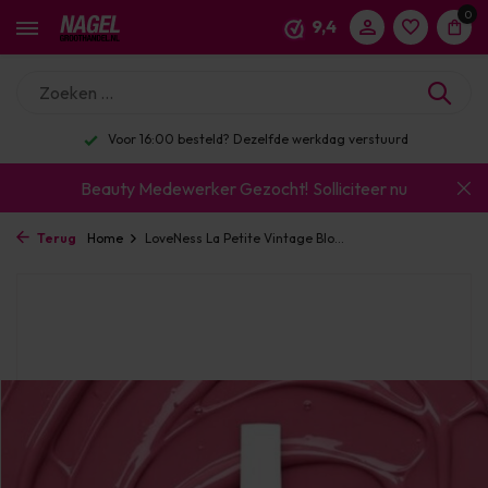
0
9,4
16:00 besteld? Dezelfde werkdag verstuurd
Enor
Beauty Medewerker Gezocht!
Solliciteer nu
Terug
Home
LoveNess La Petite Vintage Blo...