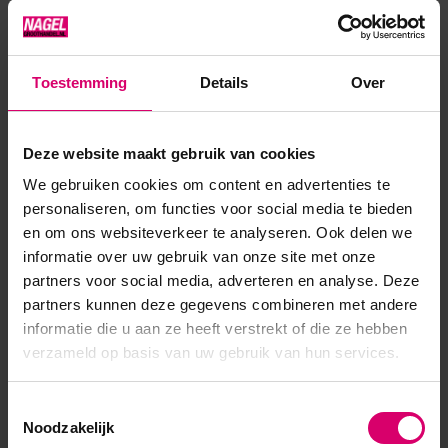
Seal of Flexy Crystal Shine voor wekenlang plezier! Er zit 1
gram pigment in het potje. Om v...
Toestemming
Details
Over
Toon meer
Product specificaties
Deze website maakt gebruik van cookies
We gebruiken cookies om content en advertenties te
Artikelnummer
30927
personaliseren, om functies voor social media te bieden
en om ons websiteverkeer te analyseren. Ook delen we
SKU
446351
informatie over uw gebruik van onze site met onze
partners voor social media, adverteren en analyse. Deze
partners kunnen deze gegevens combineren met andere
informatie die u aan ze heeft verstrekt of die ze hebben
verzameld op basis van uw gebruik van hun services.
Toestemmingsselectie
Noodzakelijk