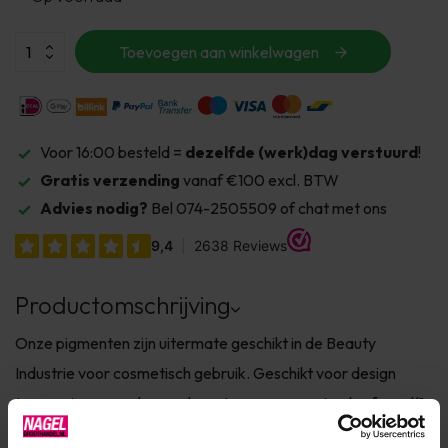
Toevoegen aan winkelwagen
Voor 16:00 besteld =
dezelfde (werk)dag verstuurd
!
Gratis verzending
vanaf €100 excl. BTW
Advies nodig?
Bel 074-2505509 of chat met ons
Productomschrijving
Onze pigmenten zijn uitermate geschikt in de Beauty
Industrie voor cosmetisch gebruik. Geschikt voor design
toepassingen op de nagel, om te mengen met gel- of acryl(1
deel pigment op 5 delen gel of acryl) en zeer geschikt