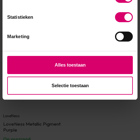
Statistieken
Marketing
Eerder bekeken
Alles toestaan
Selectie toestaan
LoveNess
LoveNess Metallic Pigment
Purple
Op voorraad