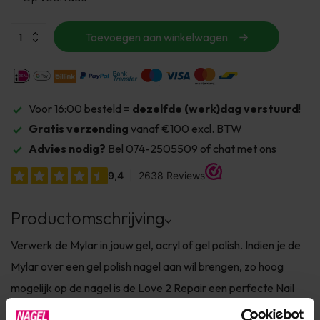
Toevoegen aan winkelwagen
Voor 16:00 besteld =
dezelfde (werk)dag verstuurd
!
Gratis verzending
vanaf €100 excl. BTW
Advies nodig?
Bel 074-2505509 of chat met ons
Productomschrijving
Verwerk de Mylar in jouw gel, acryl of gel polish. Indien je de
Mylar over een gel polish nagel aan wil brengen, zo hoog
mogelijk op de nagel is de Love 2 Repair een perfecte Nail
Art sealer. ...