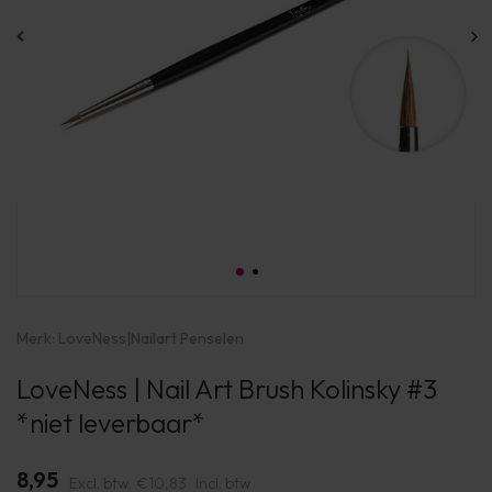
Merk:
LoveNess
|
Nailart Penselen
LoveNess | Nail Art Brush Kolinsky #3
*niet leverbaar*
8,95
Excl. btw
€10,83
Incl. btw