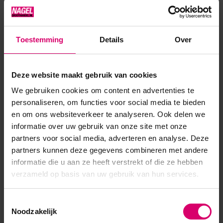
Geschikt voor zowel gel als acrylic paint.
Toestemming
Details
Over
Product specificaties
Deze website maakt gebruik van cookies
Artikelnummer
21670
We gebruiken cookies om content en advertenties te
personaliseren, om functies voor social media te bieden
SKU
300879
en om ons websiteverkeer te analyseren. Ook delen we
informatie over uw gebruik van onze site met onze
partners voor social media, adverteren en analyse. Deze
partners kunnen deze gegevens combineren met andere
informatie die u aan ze heeft verstrekt of die ze hebben
verzameld op basis van uw gebruik van hun services.
Toestemmingsselectie
Noodzakelijk