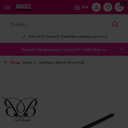
0
9,4
urd
Enorm assortiment & alle bekende merken
Beauty Medewerker Gezocht!
Solliciteer nu
Terug
Home
LoveNess | Nail Art Brush Koli...