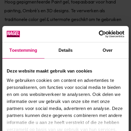
Hoog gepigmenteerde Paint gel, toepasbaar voor hand
painting, Ombré's en 3D designs. Te verwerken als
traditionele color gel & uitermate geschikt om te gebruiken
als paint gel. Ook voor One Stroke toepassingen een
geweldige gel door de sublieme pigmentatie. Gel Paint by
#LVS is bovendien op een top gel te gebruiken, na het
Toestemming
Details
Over
cleansen van jouw d...
Toon meer
Deze website maakt gebruik van cookies
We gebruiken cookies om content en advertenties te
Product specificaties
personaliseren, om functies voor social media te bieden
en om ons websiteverkeer te analyseren. Ook delen we
Artikelnummer
20277
informatie over uw gebruik van onze site met onze
partners voor social media, adverteren en analyse. Deze
SKU
474437
partners kunnen deze gegevens combineren met andere
informatie die u aan ze heeft verstrekt of die ze hebben
verzameld op basis van uw gebruik van hun services.