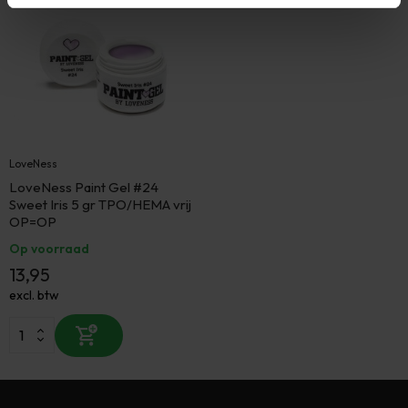
LoveNess
LoveNess Paint Gel #24
Sweet Iris 5 gr TPO/HEMA vrij
OP=OP
Op voorraad
13,95
excl. btw