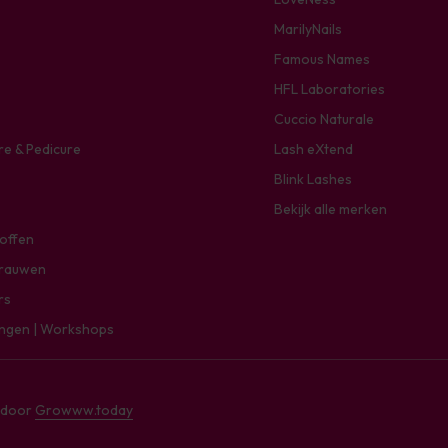
MarilyNails
Famous Names
HFL Laboratories
Cuccio Naturale
re & Pedicure
Lash eXtend
Blink Lashes
Bekijk alle merken
toffen
rauwen
rs
ingen | Workshops
e door
Growww.today