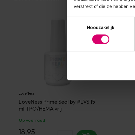
verstrekt of die ze hebben v
Toestemmingsselectie
Noodzakelijk
LoveNess
LoveNess Prime Seal by #LVS 15
ml TPO/HEMA vrij
Op voorraad
18,95