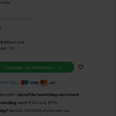
 stuks
tw
€22,93
Incl. btw
d
18,00
per stuk
paar
-5%
Toevoegen aan winkelwagen
 besteld =
dezelfde (werk)dag verstuurd
!
rzending
vanaf €100 excl. BTW
dig?
Bel 074-2505509 of chat met ons