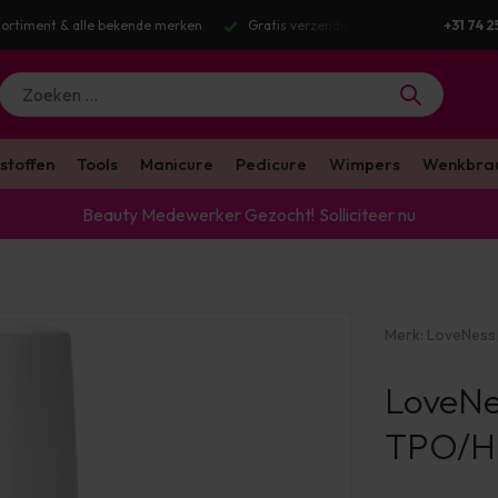
Gratis verzending v.a. €100 excl. BTW
Voor 16:00 besteld? Dezelfde we
+31 74 2
stoffen
Tools
Manicure
Pedicure
Wimpers
Wenkbra
Beauty Medewerker Gezocht!
Solliciteer nu
Merk:
LoveNess
LoveNe
TPO/HE