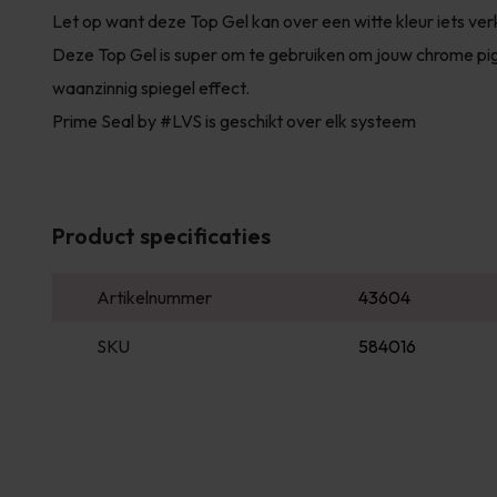
Let op want deze Top Gel kan over een witte kleur iets ver
Deze Top Gel is super om te gebruiken om jouw chrome pi
waanzinnig spiegel effect.
Prime Seal by #LVS is geschikt over elk systeem
Product specificaties
Artikelnummer
43604
SKU
584016