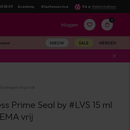
rkdag verstuurd
50 55 09
Academy
Klantenservice
9,4
@
Webwinkelkeur
0
Inloggen
uwen
NIEUW
SALE
MERKEN
Account
aanmaken
|
Gelnagels topcoat
Account
ss Prime Seal by #LVS 15 ml
aanmaken
MA vrij