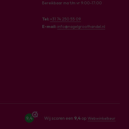
Bereikbaar ma t/m vr 9:00-17:00
Tel:
+31 74 250 55 09
E-mail:
info@nagelgroothandel.nl
9,4
Wij scoren een
9,4
op
Webwinkelkeur