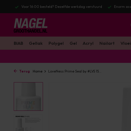
lfde werkdag verstuurd
Enorm assortiment & alle bekende merken
BIAB
Gellak
Polygel
Gel
Acryl
Nailart
Vloei
Terug
Home
LoveNess Prime Seal by #LVS 15...