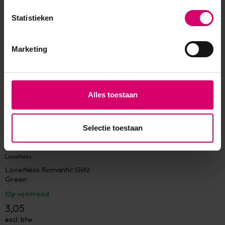
Statistieken
Eerder bekeken
Marketing
Alles toestaan
Selectie toestaan
LoveNess
LoveNess Romantic Glitz
Green
Op voorraad
3,05
excl. btw