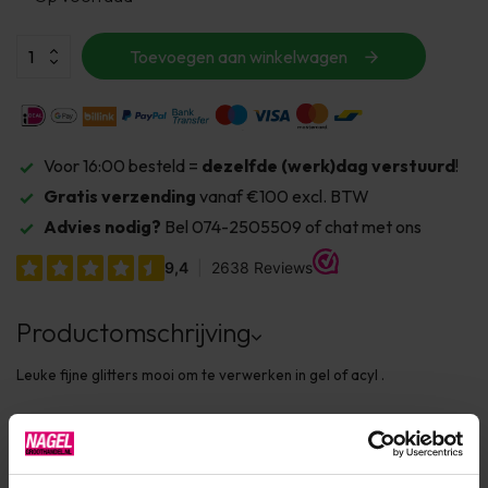
Toevoegen aan winkelwagen
Voor 16:00 besteld =
dezelfde (werk)dag verstuurd
!
Gratis verzending
vanaf €100 excl. BTW
Advies nodig?
Bel 074-2505509 of chat met ons
Productomschrijving
Leuke fijne glitters mooi om te verwerken in gel of acyl .
Product specificaties