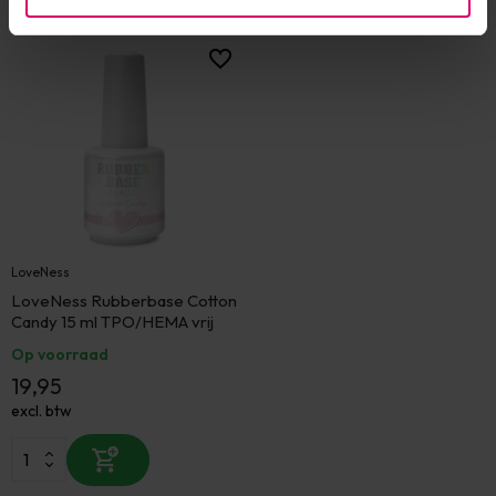
Eerder bekeken
LoveNess
LoveNess Rubberbase Cotton
Candy 15 ml TPO/HEMA vrij
Op voorraad
19,95
excl. btw