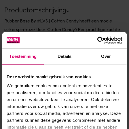
Productomschrijving
Rubber Base By #LVS | Cotton Candy heeft een mooie
suikerspin-roze kleur.'Cotton Candy': Een prachtige zachte
roze tint welke iets transparant is en je nu dus ook met
Rubberbase Gel prachtige Milk Bath Nails kan creëren, zelfs
op natuurlijke nagels!Maar hij is ook geweldig om zo te
Toestemming
Details
Over
dragen, zonder poespas, en heerlijk zoet van kleur!Hij doet
zijn n...
Deze website maakt gebruik van cookies
Toon meer
We gebruiken cookies om content en advertenties te
personaliseren, om functies voor social media te bieden
en om ons websiteverkeer te analyseren. Ook delen we
Product specificaties
informatie over uw gebruik van onze site met onze
partners voor social media, adverteren en analyse. Deze
Artikelnummer
35671
partners kunnen deze gegevens combineren met andere
informatie die u aan ze heeft verstrekt of die ze hebben