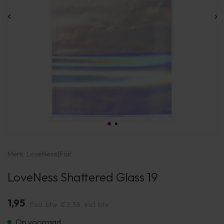
Merk:
LoveNess
|
Foil
LoveNess Shattered Glass 19
1,95
Excl. btw
€2,36
Incl. btw
Op voorraad