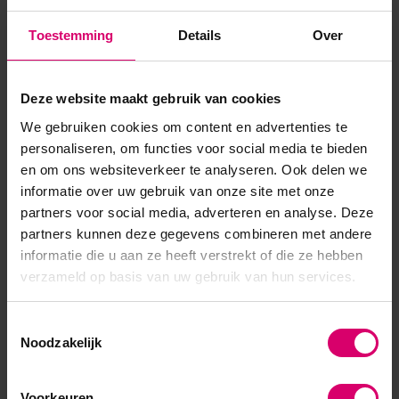
Toestemming
Details
Over
Product specificaties
Deze website maakt gebruik van cookies
Artikelnummer
19977
We gebruiken cookies om content en advertenties te
SKU
268677
personaliseren, om functies voor social media te bieden
en om ons websiteverkeer te analyseren. Ook delen we
informatie over uw gebruik van onze site met onze
partners voor social media, adverteren en analyse. Deze
partners kunnen deze gegevens combineren met andere
informatie die u aan ze heeft verstrekt of die ze hebben
verzameld op basis van uw gebruik van hun services.
Toestemmingsselectie
Noodzakelijk
Voorkeuren