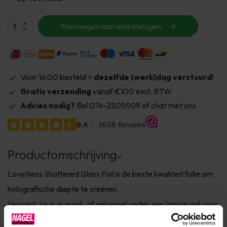
Toevoegen aan winkelwagen
Voor 16:00 besteld =
dezelfde (werk)dag verstuurd
!
Gratis verzending
vanaf €100 excl. BTW
Advies nodig?
Bel 074-2505509 of chat met ons
Productomschrijving
LoveNess Shattered Glass Foil is de beste kwaliteit folie om
holografische diepte te creëren.
Verwerk ze in je acryl- of gel nagel onder een laagje gel voor
een gladde uitvoering.