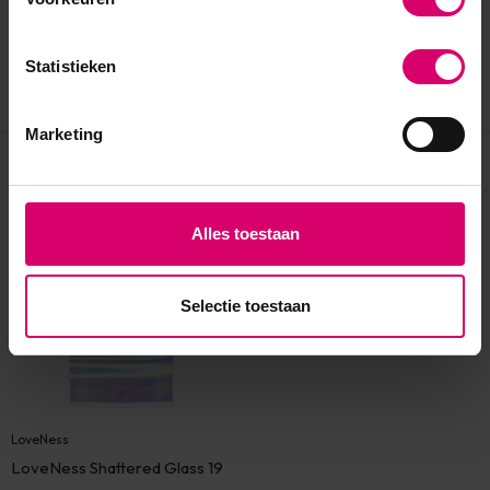
Statistieken
Marketing
Eerder bekeken
Alles toestaan
Selectie toestaan
LoveNess
LoveNess Shattered Glass 19