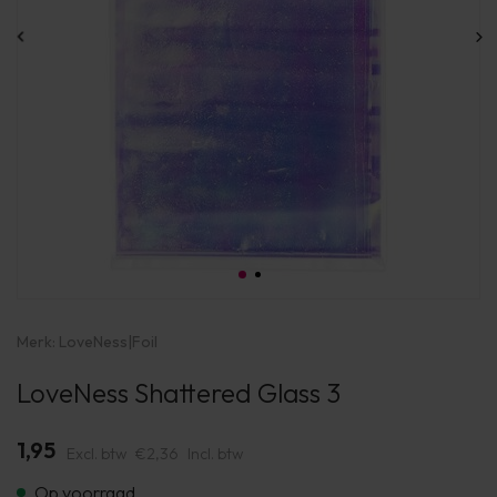
Merk:
LoveNess
|
Foil
LoveNess Shattered Glass 3
1,95
Excl. btw
€2,36
Incl. btw
Op voorraad