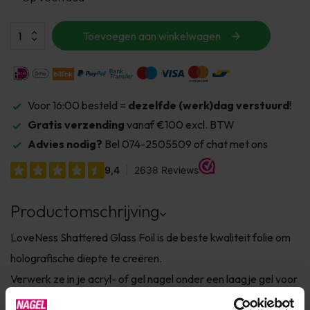
Toevoegen aan winkelwagen
Voor 16:00 besteld =
dezelfde (werk)dag verstuurd
!
Gratis verzending
vanaf €100 excl. BTW
Advies nodig?
Bel 074-2505509 of chat met ons
Productomschrijving
LoveNess Shattered Glass Foil is de beste kwaliteit folie om
holografische diepte te creëren.
Verwerk ze in je acryl- of gel nagel onder een laagje gel voor
een gladde uitvoering.