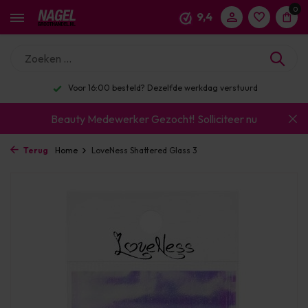
0
9,4
Enorm assortiment & alle bekende merken
Beauty Medewerker Gezocht!
Solliciteer nu
Terug
Home
LoveNess Shattered Glass 3