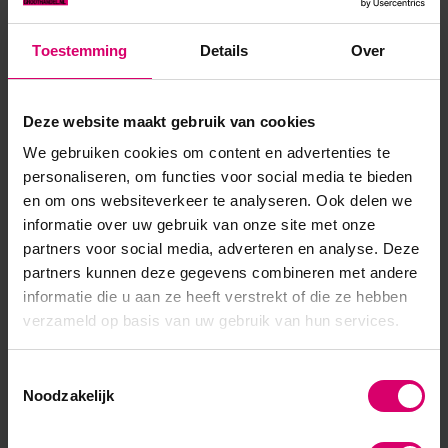
Toestemming
Details
Over
Product specificaties
Artikelnummer
19977
Deze website maakt gebruik van cookies
We gebruiken cookies om content en advertenties te
SKU
268661
personaliseren, om functies voor social media te bieden
en om ons websiteverkeer te analyseren. Ook delen we
informatie over uw gebruik van onze site met onze
partners voor social media, adverteren en analyse. Deze
partners kunnen deze gegevens combineren met andere
informatie die u aan ze heeft verstrekt of die ze hebben
verzameld op basis van uw gebruik van hun services.
Toestemmingsselectie
Noodzakelijk